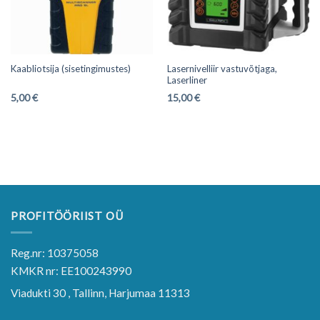
Lasernivelliir vastuvõtjaga,
Kaabliotsija (sisetingimustes)
Laserliner
5,00
€
15,00
€
PROFITÖÖRIIST OÜ
Reg.nr: 10375058
KMKR nr: EE100243990
Viadukti 30 , Tallinn, Harjumaa 11313